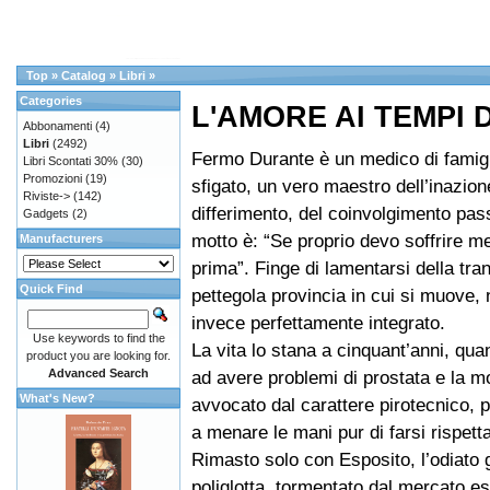
Top
»
Catalog
»
Libri
»
Categories
L'AMORE AI TEMPI
Abbonamenti
(4)
Libri
(2492)
Fermo Durante è un medico di famigl
Libri Scontati 30%
(30)
Promozioni
(19)
sfigato, un vero maestro dell’inazion
Riviste->
(142)
differimento, del coinvolgimento pass
Gadgets
(2)
motto è: “Se proprio devo soffrire m
Manufacturers
prima”. Finge di lamentarsi della tran
Quick Find
pettegola provincia in cui si muove, 
invece perfettamente integrato.
Use keywords to find the
La vita lo stana a cinquant’anni, qu
product you are looking for.
Advanced Search
ad avere problemi di prostata e la mo
What's New?
avvocato dal carattere pirotecnico, 
a menare le mani pur di farsi rispetta
Rimasto solo con Esposito, l’odiato 
poliglotta, tormentato dal mercato es