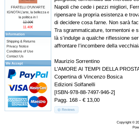
Napoli che cede i pezzi migliori, Fe
FRATELLI D'UN'ARTE
IGNOTA L’arte, la bellezza e
ripensare la propria esistenza e trov
la politica in I
di decidere cosa farne. Non sarà fac
12.00€
11.40€
Tra sgrammaticature, tormentoni e si
Information
là s’indulge a qualche riflessione seri
Shipping & Returns
affrontare l’incombere della vecchiai
Privacy Notice
Conditions of Use
Contact Us
Maurizio Sorrentino
We Accept
L'AMORE AI TEMPI DELLA PROST
Copertina di Vincenzo Bosica
Edizioni Solfanelli
[ISBN-978-88-7497-946-2]
Pagg. 168 - € 13,00
Reviews
Copyright © 2
Pow