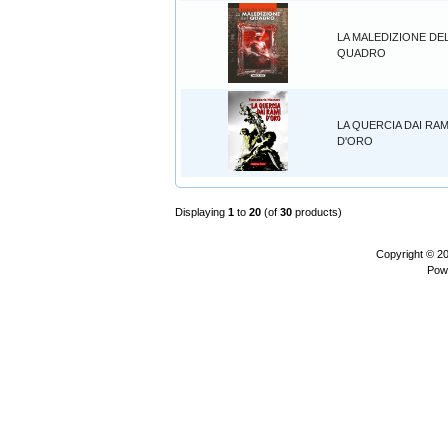
LA MALEDIZIONE DE
QUADRO
LA QUERCIA DAI RAM
D'ORO
Displaying
1
to
20
(of
30
products)
Copyright © 2
Pow