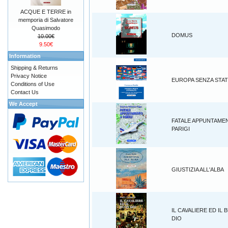
ACQUE E TERRE in
memporia di Salvatore
Quasimodo
DOMUS
10.00€
9.50€
Information
Shipping & Returns
Privacy Notice
EUROPA SENZA STAT
Conditions of Use
Contact Us
We Accept
FATALE APPUNTAME
PARIGI
GIUSTIZIA ALL'ALBA
IL CAVALIERE ED IL
DIO