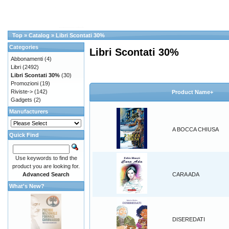
Top
»
Catalog
»
Libri Scontati 30%
Categories
Libri Scontati 30%
Abbonamenti
(4)
Libri
(2492)
Libri Scontati 30%
(30)
Promozioni
(19)
Riviste->
(142)
Product Name+
Gadgets
(2)
Manufacturers
A BOCCA CHIUSA
Quick Find
Use keywords to find the
product you are looking for.
Advanced Search
CARA ADA
What's New?
DISEREDATI